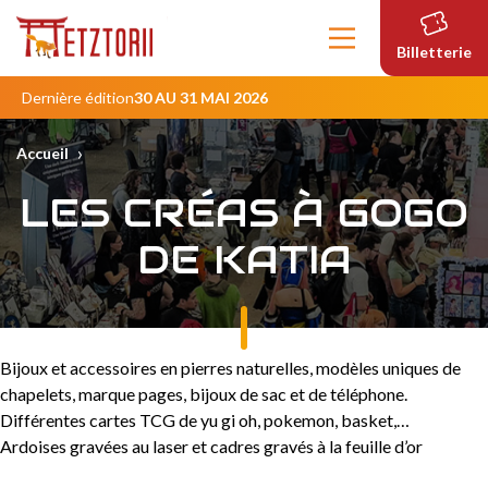
Contenu
principal
Billetterie
Dernière édition
30 AU 31 MAI 2026
›
Accueil
LES CRÉAS À GOGO
DE KATIA
Bijoux et accessoires en pierres naturelles, modèles uniques de
chapelets, marque pages, bijoux de sac et de téléphone.
Différentes cartes TCG de yu gi oh, pokemon, basket,…
Ardoises gravées au laser et cadres gravés à la feuille d’or