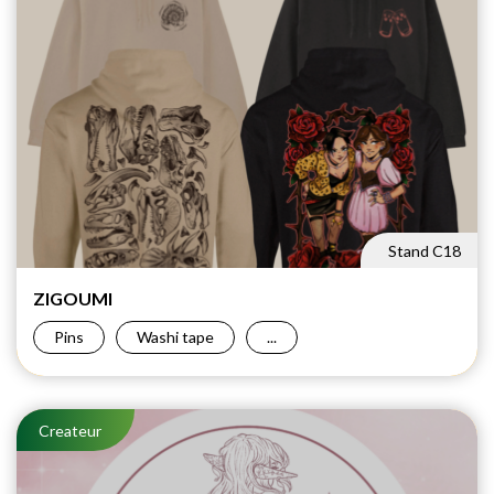
Stand C18
ZIGOUMI
Pins
Washi tape
...
Createur