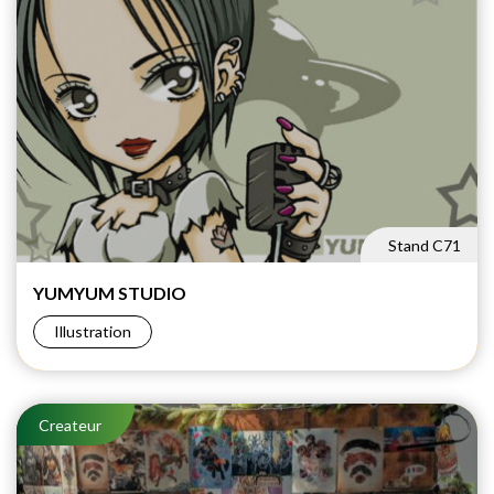
Stand C71
YUMYUM
STUDIO
Illustration
Createur