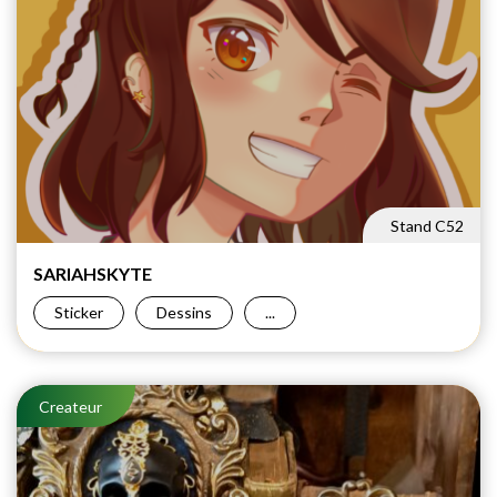
Stand C52
SARIAHSKYTE
Sticker
Dessins
...
Createur