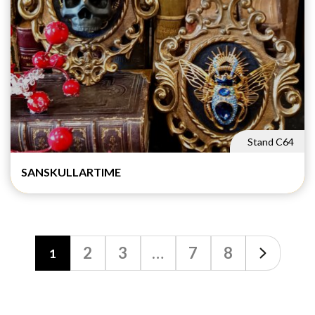
Stand C64
SANSKULLARTIME
2
3
…
7
8
1