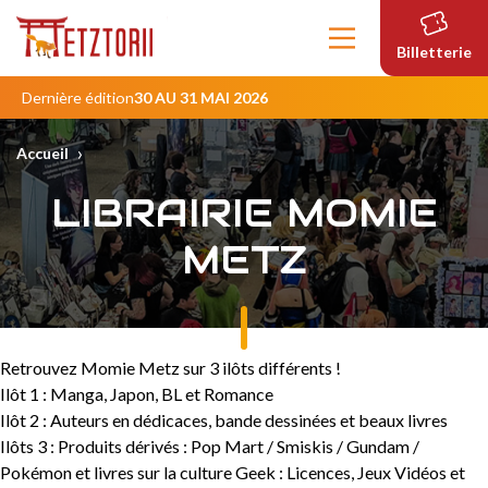
Contenu
principal
Billetterie
Dernière édition
30 AU 31 MAI 2026
›
Accueil
LIBRAIRIE MOMIE
METZ
Retrouvez Momie Metz sur 3 ilôts différents !
Ilôt 1 : Manga, Japon, BL et Romance
Ilôt 2 : Auteurs en dédicaces, bande dessinées et beaux livres
Ilôts 3 : Produits dérivés : Pop Mart / Smiskis / Gundam /
Pokémon et livres sur la culture Geek : Licences, Jeux Vidéos et