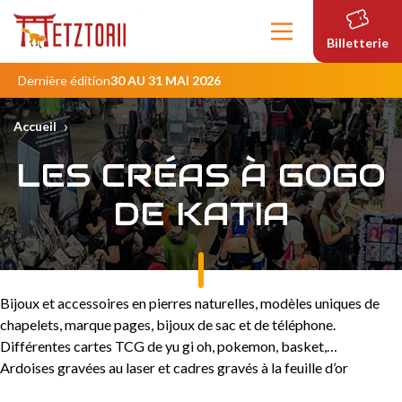
Contenu
principal
Billetterie
Dernière édition
30 AU 31 MAI 2026
›
Accueil
LES CRÉAS À GOGO
DE KATIA
Bijoux et accessoires en pierres naturelles, modèles uniques de
chapelets, marque pages, bijoux de sac et de téléphone.
Différentes cartes TCG de yu gi oh, pokemon, basket,…
Ardoises gravées au laser et cadres gravés à la feuille d’or