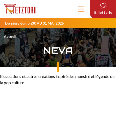
Contenu
principal
Billetterie
Dernière édition
30 AU 31 MAI 2026
›
Accueil
NEVA
Illustrations et autres créations inspiré des monstre et légende de
la pop culture