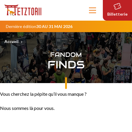
Contenu
principal
Billetterie
Dernière édition
30 AU 31 MAI 2026
›
Accueil
FANDOM
FINDS
Vous cherchez la pépite qu’il vous manque ?
Nous sommes là pour vous.