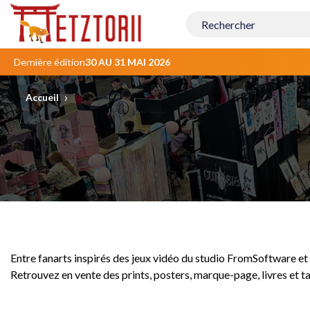
Contenu
principal
Dernière édition
30 AU 31 MAI 2026
›
Accueil
Entre fanarts inspirés des jeux vidéo du studio FromSoftware et 
Retrouvez en vente des prints, posters, marque-page, livres et 