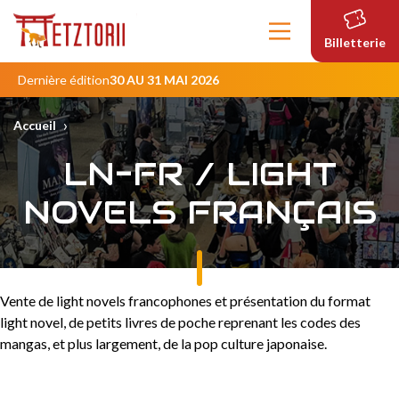
Contenu
principal
Billetterie
Dernière édition
30 AU 31 MAI 2026
›
Accueil
LN-FR / LIGHT
NOVELS FRANÇAIS
Vente de light novels francophones et présentation du format
light novel, de petits livres de poche reprenant les codes des
mangas, et plus largement, de la pop culture japonaise.