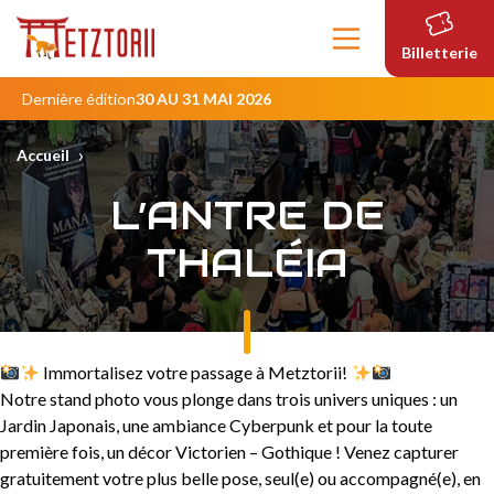
Contenu
principal
Billetterie
Dernière édition
30 AU 31 MAI 2026
›
Accueil
L’ANTRE DE
THALÉIA
Immortalisez votre passage à Metztorii!
Notre stand photo vous plonge dans trois univers uniques : un
Jardin Japonais, une ambiance Cyberpunk et pour la toute
première fois, un décor Victorien – Gothique ! Venez capturer
gratuitement votre plus belle pose, seul(e) ou accompagné(e), en