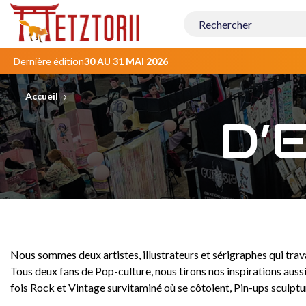
Contenu
principal
Dernière édition
30 AU 31 MAI 2026
›
Accueil
D’
Nous sommes deux artistes, illustrateurs et sérigraphes qui trav
Tous deux fans de Pop-culture, nous tirons nos inspirations auss
fois Rock et Vintage survitaminé où se côtoient, Pin-ups sculptu