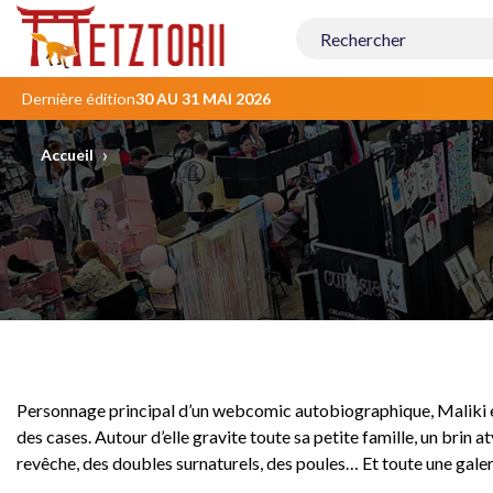
Contenu
principal
Dernière édition
30 AU 31 MAI 2026
›
Accueil
Personnage principal d’un webcomic autobiographique, Maliki est
des cases. Autour d’elle gravite toute sa petite famille, un brin 
revêche, des doubles surnaturels, des poules… Et toute une galer