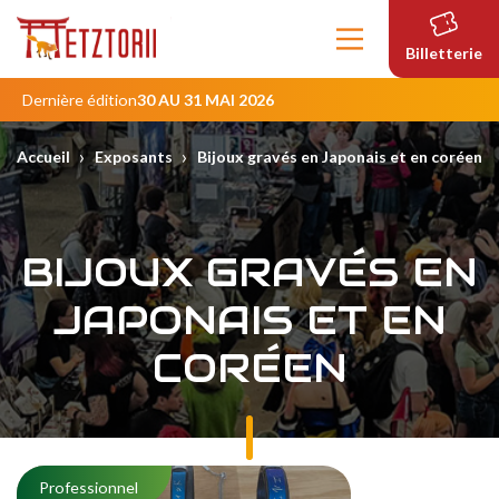
Contenu
principal
Billetterie
Dernière édition
30 AU 31 MAI 2026
›
›
Accueil
Exposants
Bijoux gravés en Japonais et en coréen
BIJOUX GRAVÉS EN
JAPONAIS ET EN
CORÉEN
Professionnel