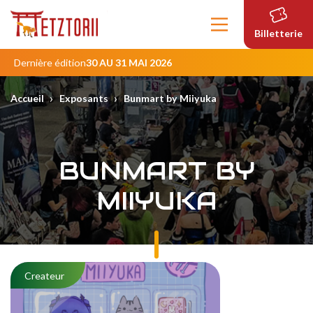
Contenu
principal
Billetterie
Dernière édition
30 AU 31 MAI 2026
›
›
Accueil
Exposants
Bunmart by Miiyuka
BUNMART BY
MIIYUKA
Createur