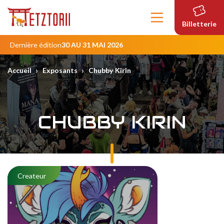
Contenu
principal
Billetterie
Dernière édition
30 AU 31 MAI 2026
›
›
Accueil
Exposants
Chubby Kirin
CHUBBY KIRIN
Createur