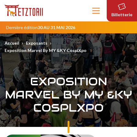
Contenu
principal
Billetterie
Dernière édition
30 AU 31 MAI 2026
›
›
Accueil
Exposants
Exposition Marvel By MY &KY CosplXpo
EXPOSITION
MARVEL BY MY &KY
COSPLXPO