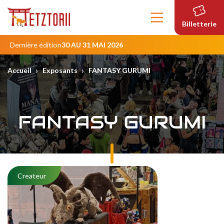
Contenu
principal
Billetterie
Dernière édition
30 AU 31 MAI 2026
›
›
Accueil
Exposants
FANTASY GURUMI
FANTASY GURUMI
Createur