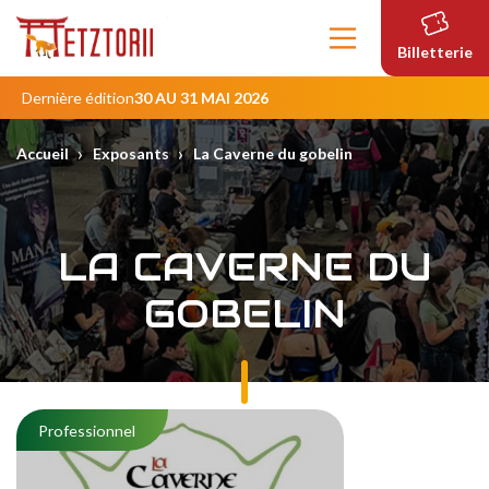
Contenu
principal
Billetterie
Dernière édition
30 AU 31 MAI 2026
›
›
Accueil
Exposants
La Caverne du gobelin
LA CAVERNE DU
GOBELIN
Professionnel