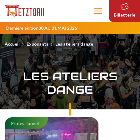
Contenu
principal
Billetterie
Dernière édition
30 AU 31 MAI 2026
›
›
Accueil
Exposants
Les ateliers dange
LES ATELIERS
DANGE
Professionnel