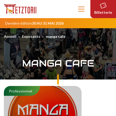
Contenu
principal
Billetterie
Dernière édition
30 AU 31 MAI 2026
›
›
Accueil
Exposants
manga cafe
MANGA CAFE
Professionnel