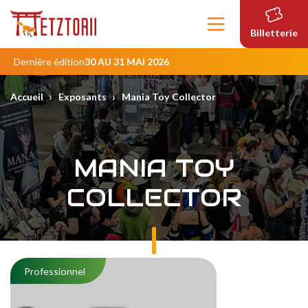
Contenu
principal
Billetterie
Dernière édition
30 AU 31 MAI 2026
›
›
Accueil
Exposants
Mania Toy Collector
MANIA TOY
COLLECTOR
Professionnel