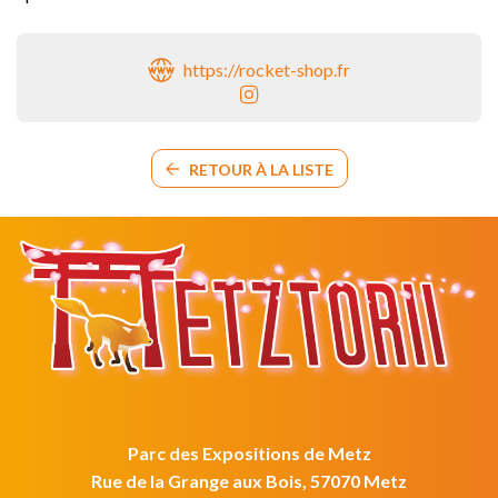
https://rocket-shop.fr
RETOUR À LA LISTE
Parc des Expositions de Metz
Rue de la Grange aux Bois, 57070 Metz