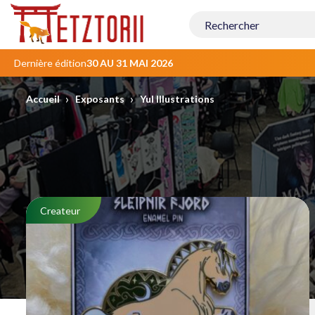
Contenu
principal
Dernière édition
30 AU 31 MAI 2026
›
›
Accueil
Exposants
Yul Illustrations
Createur