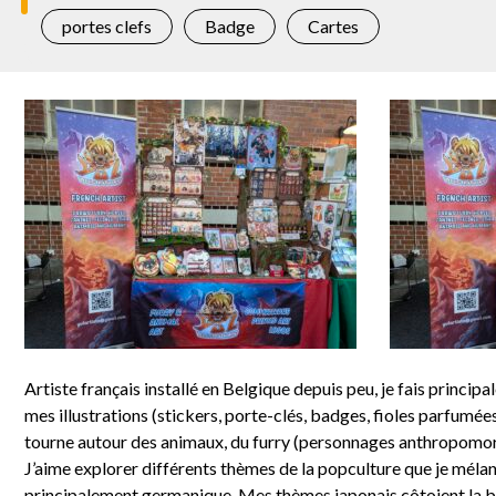
portes clefs
Badge
Cartes
Artiste français installé en Belgique depuis peu, je fais principa
mes illustrations (stickers, porte-clés, badges, fioles parfumé
tourne autour des animaux, du furry (personnages anthropomorp
J’aime explorer différents thèmes de la popculture que je mélan
principalement germanique. Mes thèmes japonais côtoient la bi