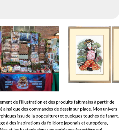
lement de l’illustration et des produits fait mains à partir de
es) ainsi que des commandes de dessin sur place. Mon univers
hiques issu de la popculture) et quelques touches de fanart.
ge à des inspirations du folklore japonais et européens,
ère et les bretzels dans une ambiance forestière qui