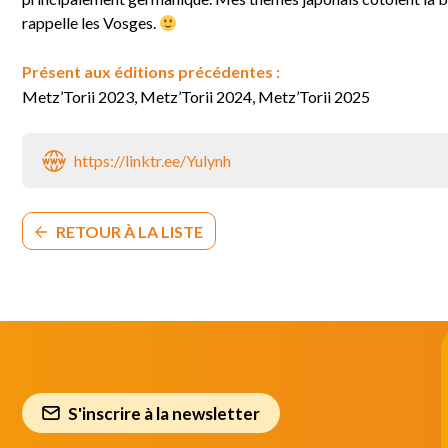
rappelle les Vosges.
Présent aux éditions précédentes :
Metz’Torii 2023, Metz’Torii 2024, Metz’Torii 2025
https://linktr.ee/Yulynh
RETOUR À LA LISTE
S'inscrire à la newsletter