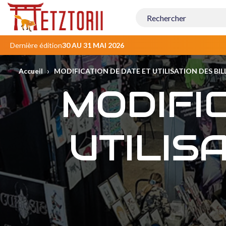
Contenu
principal
Dernière édition
30 AU 31 MAI 2026
›
Accueil
MODIFICATION DE DATE ET UTILISATION DES BIL
MODIFI
UTILIS