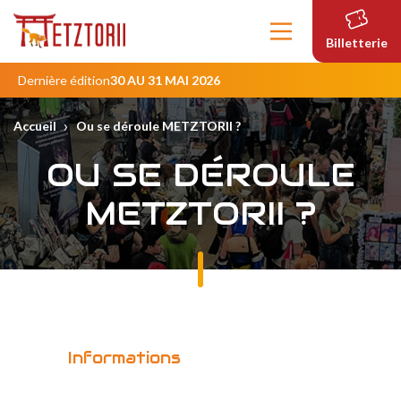
Contenu
principal
Billetterie
Dernière édition
30 AU 31 MAI 2026
›
Accueil
Ou se déroule METZTORII ?
OU SE DÉROULE
METZTORII ?
Informations